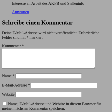
Interesse an Arbeit des AKFB und Stelleninfo
Antworten
Schreibe einen Kommentar
Deine E-Mail-Adresse wird nicht veröffentlicht.
Erforderliche
Felder sind mit
*
markiert
Kommentar
*
Name
*
E-Mail-Adresse
*
Website
Name, E-Mail-Adresse und Website in diesem Browser für
meinen nächsten Kommentar speichern.