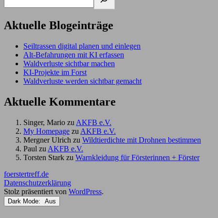
Aktuelle Blogeinträge
Seiltrassen digital planen und einlegen
Alt-Befahrungen mit KI erfassen
Waldverluste sichtbar machen
KI-Projekte im Forst
Waldverluste werden sichtbar gemacht
Aktuelle Kommentare
Singer, Mario
zu
AKFB e.V.
My Homepage
zu
AKFB e.V.
Mergner Ulrich
zu
Wildtierdichte mit Drohnen bestimmen
Paul
zu
AKFB e.V.
Torsten Stark
zu
Warnkleidung für Försterinnen + Förster
foerstertreff.de
Datenschutzerklärung
Stolz präsentiert von
WordPress
.
Dark Mode: