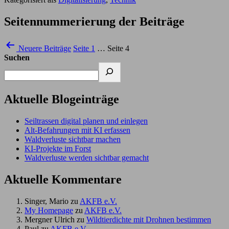
Seitennummerierung der Beiträge
Neuere
Beiträge
Seite 1
…
Seite 4
Suchen
Aktuelle Blogeinträge
Seiltrassen digital planen und einlegen
Alt-Befahrungen mit KI erfassen
Waldverluste sichtbar machen
KI-Projekte im Forst
Waldverluste werden sichtbar gemacht
Aktuelle Kommentare
Singer, Mario
zu
AKFB e.V.
My Homepage
zu
AKFB e.V.
Mergner Ulrich
zu
Wildtierdichte mit Drohnen bestimmen
Paul
zu
AKFB e.V.