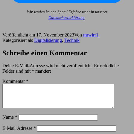
Wir senden keinen Spam! Erfahre mehr in unserer
Datenschutzerklärung
.
Veröffentlicht am
17. November 2023
Von
mrwirr1
Kategorisiert als
Digitalisierung
,
Technik
Schreibe einen Kommentar
Deine E-Mail-Adresse wird nicht veröffentlicht.
Erforderliche
Felder sind mit
*
markiert
Kommentar
*
Name
*
E-Mail-Adresse
*