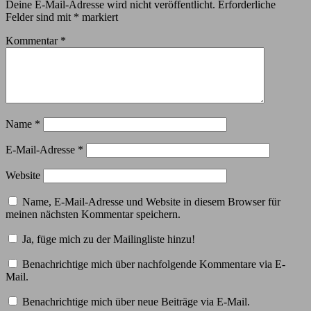
Deine E-Mail-Adresse wird nicht veröffentlicht.
Erforderliche
Felder sind mit
*
markiert
Kommentar
*
Name
*
E-Mail-Adresse
*
Website
Name, E-Mail-Adresse und Website in diesem Browser für
meinen nächsten Kommentar speichern.
Ja, füge mich zu der Mailingliste hinzu!
Benachrichtige mich über nachfolgende Kommentare via E-
Mail.
Benachrichtige mich über neue Beiträge via E-Mail.